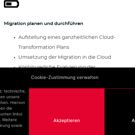
Migration planen und durchführen
Aufstellung eines ganzheitlichen Cloud-
Transformation Plans
Umsetzung der Migration in die Cloud
Kontinuierliche Evaluierung des
Cookie-Zustimmung verwalten
Migrationsfortschritts
: technische,
nen unsere
chen. Hiervon
en die
(unten links)
. Weitere
Akzeptieren
A
lärung sowie
RESSUM
DATENSCHUTZERKLÄRUNG
COOKIE RICHTLI