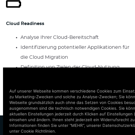
Cloud Readiness
Analyse Ihrer Cloud-Bereitschaft
Identifizierung potentieller Applikationen für
die Cloud Migration
Definition von Zielen der Cloud-Nutzung
Strategieplanung
Aufdeckung und Eliminierung
Auf unserer Webseite kommen verschiedene Cookies zum Einsatz
zu Marketing-Zwecken und solche zu Analyse-Zwecken; Sie kön
technologischer Risiken
Webseite grundsätzlich auch ohne das Setzen von Cookies besu
ausgenommen sind die technisch notwendigen Cookies. Sie könn
aktuellen Einstellungen jederzeit durch Klicken auf Einstellungen 
einsehen und ändern. Ihnen steht jederzeit ein Widerrufsrecht zu
Informationen finden Sie unter "MEHR", unserer Datenschutzerk
IMP
unter Cookie Richtlinien.